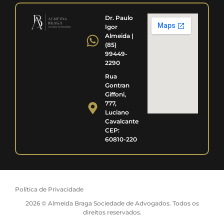
Dr. Paulo
Igor
Almeida |
(85)
99449-
2290
Rua
Gontran
Giffoni,
777,
Luciano
Cavalcante
CEP:
60810-220
Política de Privacidade
2026 © Almeida Braga Sociedade de Advogados. Todos os
direitos reservados.