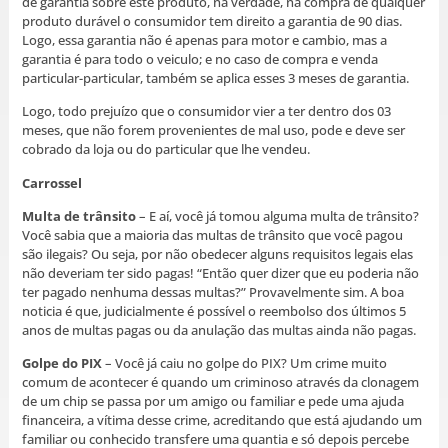
de garantia sobre este produto, na verdade, na compra de qualquer
produto durável o consumidor tem direito a garantia de 90 dias.
Logo, essa garantia não é apenas para motor e cambio, mas a
garantia é para todo o veiculo; e no caso de compra e venda
particular-particular, também se aplica esses 3 meses de garantia.
Logo, todo prejuízo que o consumidor vier a ter dentro dos 03
meses, que não forem provenientes de mal uso, pode e deve ser
cobrado da loja ou do particular que lhe vendeu.
Carrossel
Multa de trânsito
– E aí, você já tomou alguma multa de trânsito?
Você sabia que a maioria das multas de trânsito que você pagou
são ilegais? Ou seja, por não obedecer alguns requisitos legais elas
não deveriam ter sido pagas! “Então quer dizer que eu poderia não
ter pagado nenhuma dessas multas?” Provavelmente sim. A boa
noticia é que, judicialmente é possível o reembolso dos últimos 5
anos de multas pagas ou da anulação das multas ainda não pagas.
Golpe do PIX
– Você já caiu no golpe do PIX? Um crime muito
comum de acontecer é quando um criminoso através da clonagem
de um chip se passa por um amigo ou familiar e pede uma ajuda
financeira, a vítima desse crime, acreditando que está ajudando um
familiar ou conhecido transfere uma quantia e só depois percebe