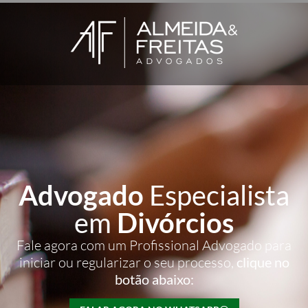
Advogado
Especialista
em
Divórcios
Fale agora com um Profissional Advogado para
iniciar ou regularizar o seu processo,
clique no
botão abaixo: